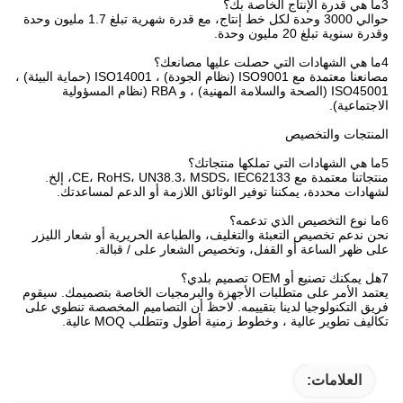
3ما هي قدرة الإنتاج الخاصة بك؟
حوالي 3000 وحدة لكل خط إنتاج، مع قدرة شهرية تبلغ 1.7 مليون وحدة
وقدرة سنوية تبلغ 20 مليون وحدة.
4ما هي الشهادات التي حصلت عليها مصانعك؟
مصانعنا معتمدة مع ISO9001 (نظام الجودة) ، ISO14001 (حماية البيئة) ،
ISO45001 (الصحة والسلامة المهنية) ، و RBA (نظام المسؤولية
الاجتماعية).
المنتجات والتخصيص
5ما هي الشهادات التي تملكها منتجاتك؟
منتجاتنا معتمدة مع CE، RoHS، UN38.3، MSDS، IEC62133، إلخ.
لشهادات محددة، يمكننا توفير الوثائق اللازمة أو الدعم لمساعدتك.
6ما نوع التخصيص الذي تدعمه؟
نحن ندعم تخصيص التعبئة والتغليف، والطباعة الحريرية أو شعار الليزر
على ظهر الساعة أو القفل، وتخصيص الشعار على / قبالة.
7هل يمكنك تصنيع أو OEM تصميم بلدي؟
يعتمد الأمر على متطلبات الأجهزة والبرمجيات الخاصة بتصميمك. سيقوم
فريق التكنولوجيا لدينا بتقييمه. لاحظ أن التصاميم المخصصة تنطوي على
تكاليف تطوير عالية ، وخطوط زمنية أطول وتتطلب MOQ عالية.
العلامات: