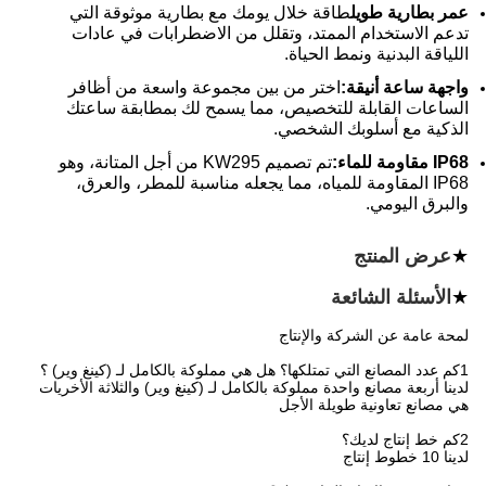
عمر بطارية طويل
طاقة خلال يومك مع بطارية موثوقة التي
تدعم الاستخدام الممتد، وتقلل من الاضطرابات في عادات
اللياقة البدنية ونمط الحياة.
واجهة ساعة أنيقة:
اختر من بين مجموعة واسعة من أظافر
الساعات القابلة للتخصيص، مما يسمح لك بمطابقة ساعتك
الذكية مع أسلوبك الشخصي.
IP68 مقاومة للماء:
تم تصميم KW295 من أجل المتانة، وهو
IP68 المقاومة للمياه، مما يجعله مناسبة للمطر، والعرق،
والبرق اليومي.
★
عرض المنتج
★
الأسئلة الشائعة
لمحة عامة عن الشركة والإنتاج
1كم عدد المصانع التي تمتلكها؟ هل هي مملوكة بالكامل لـ (كينغ وير) ؟
لدينا أربعة مصانع واحدة مملوكة بالكامل لـ (كينغ وير) والثلاثة الأخريات
هي مصانع تعاونية طويلة الأجل
2كم خط إنتاج لديك؟
لدينا 10 خطوط إنتاج