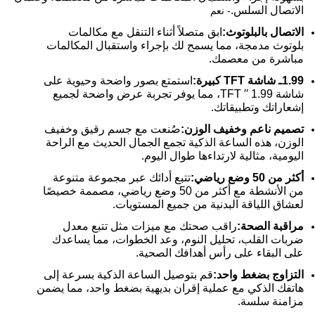
الاتصال السلس.
- نعم
الاتصال بالبلوتوث:
ابق متصلاً أثناء التنقل مع مكالمات
بلوتوث مدمجة، مما يسمح لك بإجراء واستقبال المكالمات
مباشرة من معصمك.
1.99ـ شاشة TFT كبيرة:
استمتع بصور واضحة وحيوية على
شاشة 1.99 ′′ TFT، مما يوفر تجربة عرض واضحة لجميع
إشعاراتك وتطبيقاتك.
تصميم ناعم وخفيف الوزن:
صُنعت مع جسم رقيق وخفيف
الوزن، هذه الساعة الذكية تجمع الجمال الحديث مع الراحة
اليومية، مثالية لارتداءها طوال اليوم.
أكثر من 50 وضع رياضي:
تتبع أدائك عبر مجموعة متنوعة
من الأنشطة مع أكثر من 50 وضع رياضي، مصممة خصيصًا
لعشاق اللياقة البدنية من جميع المستويات.
مراقبة الصحة:
راقب صحتك مع ميزات مثل تتبع معدل
ضربات القلب، تحليل النوم، وعد الخطوات، مما يساعدك
على البقاء على رأس أهدافك الصحية.
التزاوج بضغط واحد:
قم بتوصيل الساعة الذكية بسرعة إلى
هاتفك الذكي مع عملية إقران بديهية بضغط واحد، مما يضمن
مزامنة سلسة.