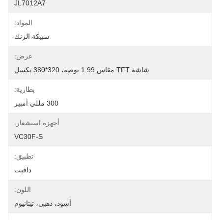
JL7012A7
المواد:
سبيكة الزنك
عرض:
شاشة TFT مقاس 1.99 بوصة، 320*380 بكسل
بطارية:
300 مللي أمبير
أجهزة استشعار:
VC30F-S
تطبيق:
دافيت
اللون:
أسود، ذهبي، تيتانيوم