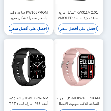
KW311A 2.01 "شكل مربع
KW105PROM ساعة ذكية
ساعة ذكية شاشة AMOLED
بأسعار معقولة شكل مربع
IP68 مقاوم للماء
ساعة ذكية أساسية IP68
احصل على أفضل سعر
احصل على أفضل سعر
مقاومة للماء
KW105PRO-M الشكل المربع
KW105PRO-M ساعة ذكية
الساعة الذكية بلوتوث الاتصال
أنيقة IP68 عازلة للماء TFT
الساعة الذكية العرض المحمول
العرض Smartwatch