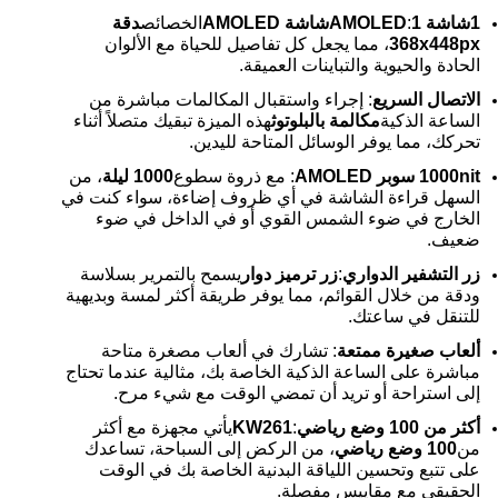
1شاشة AMOLED
1شاشة AMOLED
:
الخصائص
دقة
368x448px
، مما يجعل كل تفاصيل للحياة مع الألوان
الحادة والحيوية والتباينات العميقة.
الاتصال السريع
: إجراء واستقبال المكالمات مباشرة من
الساعة الذكية
مكالمة بالبلوتوث
هذه الميزة تبقيك متصلاً أثناء
تحركك، مما يوفر الوسائل المتاحة لليدين.
1000nit سوبر AMOLED
: مع ذروة سطوع
1000 ليلة
، من
السهل قراءة الشاشة في أي ظروف إضاءة، سواء كنت في
الخارج في ضوء الشمس القوي أو في الداخل في ضوء
ضعيف.
زر التشفير الدواري
:
زر ترميز دوار
يسمح بالتمرير بسلاسة
ودقة من خلال القوائم، مما يوفر طريقة أكثر لمسة وبديهية
للتنقل في ساعتك.
ألعاب صغيرة ممتعة
: تشارك في ألعاب مصغرة متاحة
مباشرة على الساعة الذكية الخاصة بك، مثالية عندما تحتاج
إلى استراحة أو تريد أن تمضي الوقت مع شيء مرح.
أكثر من 100 وضع رياضي
:
KW261
يأتي مجهزة مع أكثر
من
100 وضع رياضي
، من الركض إلى السباحة، تساعدك
على تتبع وتحسين اللياقة البدنية الخاصة بك في الوقت
الحقيقي مع مقاييس مفصلة.