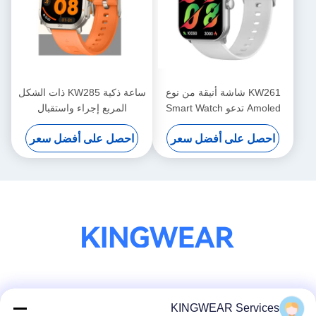
KW261 شاشة أنيقة من نوع
ساعة ذكية KW285 ذات الشكل
Amoled تدعو Smart Watch
المربع إجراء واستقبال
1.78 بوصة من نوع Amoled
المكالمات مع وظيفة Bluetooth
احصل على أفضل سعر
احصل على أفضل سعر
Smartwatch
ومراقبة معدل ضربات القلب
الديناميكية
وسائل التواصل الاجتماعي
KINGWEAR Services