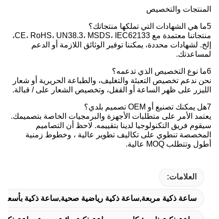
المنتجات والتخصيص
5ما هي الشهادات التي تملكها منتجاتك؟
منتجاتنا معتمدة مع CE، RoHS، UN38.3، MSDS، IEC62133،
إلخ. لشهادات محددة، يمكننا توفير الوثائق اللازمة أو الدعم
لمساعدتك.
6ما نوع التخصيص الذي تدعمه؟
نحن ندعم تخصيص التعبئة والتغليف، والطباعة الحريرية أو شعار
الليزر على ظهر الساعة أو القفل، وتخصيص الشعار على / قبالة.
7هل يمكنك تصنيع أو OEM تصميم بلدي؟
يعتمد الأمر على متطلبات الأجهزة والبرمجيات الخاصة بتصميمك.
سيقوم فريق التكنولوجيا لدينا بتقييمه. لاحظ أن التصاميم
المخصصة تنطوي على تكاليف تطوير عالية ، وخطوط زمنية
أطول وتتطلب MOQ عالية.
العلامات:
ساعة ذكية مربعة,ساعة ذكية رياضية صحية,ساعة ذكية بأسعار 