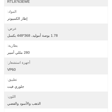
RTL8763EWE
المواد:
إطار الكمبيوتر
عرض:
1.78 بوصة أموليد، 368*448 بكسل
بطارية:
280 مللي أمبير
أجهزة استشعار:
VP60
تطبيق:
جلوري فيت
اللون:
الذهب والأسود والفضي