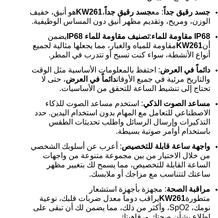
جسد رقيق جداً
: مع
جسد رقيق جداً
،
KW261
هو أنيق، خفيف
الوزن، ومريح، وتقديم مظهر أنيق دون المساس الوظيفية.
IP68 مقاومة للماء
:
تصنيف مقاومة للماء IP68
يضمن
أن
KW261
مقاومة للمياه والغبار، مما يجعلها مثالية لجميع
أنواع الأنشطة، سواء كنت تسبح أو تتدرب في المطر.
دائماً في العرض
: احتفظ بالمعلومات الأساسية مثل الوقت
والتاريخ مرئية في جميع الأوقات
دائماً في العرض
، حتى لا
تحتاج إلى تنشيط الساعة للتحقق من الأساسيات.
مساعد الصوت الذكي
: استخدم مساعد الصوت للذكاء
الاصطناعي للتعامل مع المهام بدون استخدام اليدين. حدد
التذكيرات وإرسال الرسائل واطلب تحديثات الطقس
باستخدام أوامر صوتية بسيطة.
واجهة ساعة قابلة للتخصيص
: أعرب عن أسلوبك الشخصي
من خلال الاختيار من بين مجموعة متنوعة من واجهات
الساعة القابلة للتخصيص، مما يسمح لك بتغيير مظهر
ساعتك لتتناسب مع مزاجك أو ملابسك.
مراقبة الصحة
: مجهزة بأجهزة استشعار
متطورة
KW261
يراقب دوماً معدل ضربات قلبك، نوعية
نومك، SpO2، وأكثر من ذلك، مما يضمن لك أن تبقى على
اطلاع بشأن صحتك ورفاهيتك.