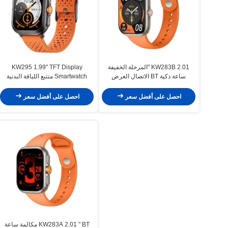
KW283B 2.01 "المرحلة الخفيفة
KW295 1.99" TFT Display
ساعة ذكية BT الاتصال العرض
Smartwatch متتبع اللياقة البدنية
المضغوط ساعة ذكية
خفيف الوزن Smart Watch مع
الاتصال BT
احصل على أفضل سعر
احصل على أفضل سعر
KW283A 2.01 " BT مكالمة ساعة