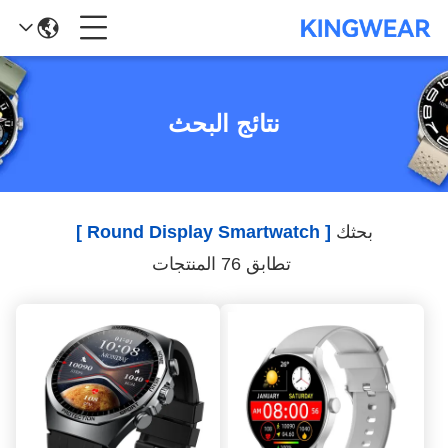
نتائج البحث
بحثك
[ Round Display Smartwatch ]
تطابق 76 المنتجات