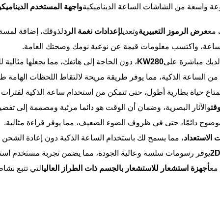
عة واسعة من الشاشات الساعة الديناميكية
واجهة المستخدم الديناميكية 
 مع
عرض الرموز التعبيرية
وتعديل
إعدادات نغمة الرد
لذوقك، إضافة لمسة
لساعة، واكتسب معلومات قيمة عن نوعية نومك وصحتك العامة.
لديك مباشرة على
KW280
، دون الحاجة إلى هاتفك، مما يجعلها مثالية ل
من الساعة الذكية، مما يوفر طريقة مريحة لالتقاط اللحظات الهامة ط
متاع حياة بطارية أطول، حتى تتمكن من استخدام ساعة الذكية لفترات 
قت
والآثار البصرية، وضمان أن الوقت هو دائما مرئية ومصممة إلى تفضيل
بوضوح دائمًا، حتى في ظروف الضوء الضعيف، مما يوفر قراءة مثالية.
، مما يسمح لك باستخدام الساعة الذكية دون إعادة الشحن ا
2D
يوفر رسومات سلسة وعالية الجودة، مما يضمن تجربة مستخدم استج
 مع
أجهزة استشعار للاستشعار بالجسم ذات الطراز العالي
التي تتبع نشا