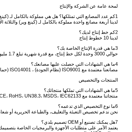
لمحة عامة عن الشركة والإنتاج
1كم عدد المصانع التي تمتلكها؟ هل هي مملوكة بالكامل لـ (كينغ وير) ؟
لدينا أربعة مصانع واحدة مملوكة بالكامل لـ (كينغ وير) والثلاثة 
2كم خط إنتاج لديك؟
لدينا 10 خطوط إنتاج
3ما هي قدرة الإنتاج الخاصة بك؟
حوالي 3000 وحدة لكل خط إنتاج، مع قدرة شهرية تبلغ 1.7 مليون وحدة وقدرة سنوية تبلغ 20 مليون وحدة.
4ما هي الشهادات التي حصلت عليها مصانعك؟
مصانعنا معتمدة مع ISO9001 (نظام الجودة) ، ISO14001 (حماية البيئة) ، ISO45001 (الصحة والسلامة المهنية) ، و RBA (نظام المسؤولية الاجتماعية).
المنتجات والتخصيص
5ما هي الشهادات التي تملكها منتجاتك؟
منتجاتنا معتمدة مع CE، RoHS، UN38.3، MSDS، IEC62133، إلخ. لشهادات محددة، يمكننا توفير الوثائق اللازمة أو الدعم لمساعدتك.
6ما نوع التخصيص الذي تدعمه؟
نحن ندعم تخصيص التعبئة والتغليف، والطباعة الحريرية أو شعار
7هل يمكنك تصنيع أو OEM تصميم بلدي؟
يعتمد الأمر على متطلبات الأجهزة والبرمجيات الخاصة بتصميمك