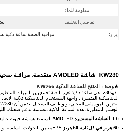
مقاومة للماء:
تفاصيل التغليف:
يع
إبراز:
مراقبة الصحة ساعة ذكية ب
KW280 ‬ شاشة AMOLED متقدمة، مراقبة صحية متطورة، وعمر بطارية طويل
★
وصف المنتج للساعة الذكية KW266
الديناميكية المتميزة ، واجهة المستخدم الديناميكية ثلاثية الأبع
الجسم المتطورة، هذه الساعة الذكية مصممة لدعم صحتك، اللياقة
1.6 ‬ الشاشة المستديرة AMOLED
: استمتع بشاشة حيوية عالي
60 هرتز في كل ثانية
:
60 هرتز FPS
يضمن التحولات السلسة، وال