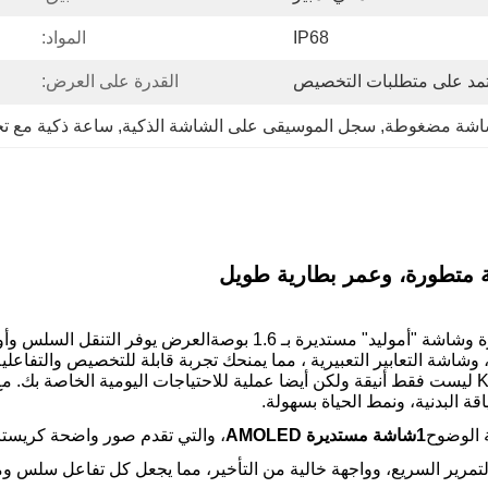
IP68
المواد:
تمد على متطلبات التخصيص
القدرة على العرض:
شاشة مضغوطة
, 
سجل الموسيقى على الشاشة الذكية
, 
ساعة ذكية مع تخ
"كيو280" هي ساعة ذكية تغير اللعبة تجمع بين الميزات المتطورة وشاشة "
اد ، وشاشة التعابير التعبيرية ، مما يمنحك تجربة قابلة للتخصيص والتفا
 البدنية، ونمط الحياة بسهولة.
ة الوضوح
1شاشة مستديرة AMOLED
، والتي تقدم صور واضحة كريستا
تمرير السريع، وواجهة خالية من التأخير، مما يجعل كل تفاعل سلس و