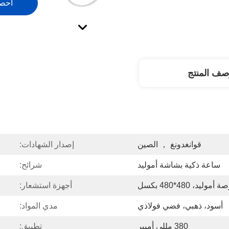
احص
صف المنتج
قوانغدونغ ， الصين
إصدار الشهادات:
ساعة ذكية بشاشة أموليد
شرائح:
أجهزة استشعار:
أسود، ذهبي، فضي فولاذي
مدي المواد:
380 مللي أمبير
تطبيق: