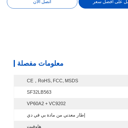
ل على أفضل سعر
اتصل الآن
معلومات مفصلة
CE，RoHS, FCC, MSDS
SF32LB563
VP60A2 + VC9202
إطار معدني من مادة بي في دي
هاوفيت