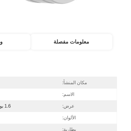
معلومات مفصلة
و
مكان المنشأ:
الاسم:
عرض:
1.6 بوصة أموليد، 480*480 بكسل
الألوان:
بطارية: