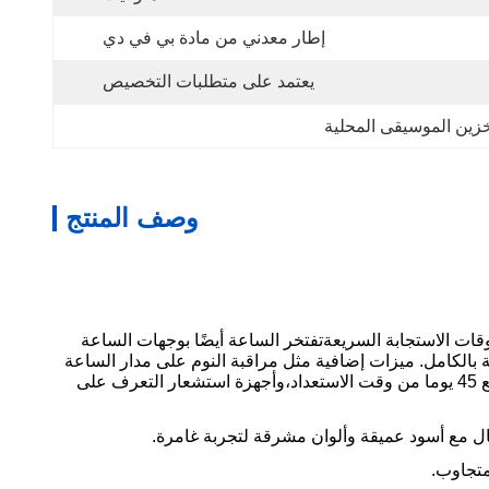
إطار معدني من مادة بي في دي
يعتمد على متطلبات التخصيص
زين الموسيقى المحلية
وصف المنتج
أموليد" مستديرة بـ 1.6 بوصةالعرض يوفر التنقل السلس وأوقات الاستجابة السريعةتفتخر الساعة أيضًا بوجهات الساعة
علية بالكامل. ميزات إضافية مثل مراقبة النوم على مدار الساعة
،تخزين الموسيقى المحلي، و وظائف التسجيل تضمن أن KW280 ليست فقط أنيقة ولكن أيضا عملية للاحتياجات اليومية الخاصة بك. مع 45 يوما من وقت الاستعداد،وأجهزة استشعار التعرف على
ل مع أسود عميقة وألوان مشرقة لتجربة غامرة.
متجاوب.