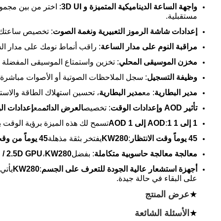
واجهة الساعة الديناميكية المتميزة و 3D UI
: اختر من بين مجمو
مستقبلية.
إعدادات شاشة الرموز التعبيرية ونغمة الصوت
: تخصيص ساعتك
مراقبة النوم على مدار الساعة
: راقب أنماط نومك على مدار ا
مخزن الموسيقى المحلي
: تخزين واستمتاع الموسيقى المفضلة 
وظيفة التسجيل
: سجل الملاحظات الصوتية أو الأصوات مباشرة 
مدير البطارية
: مع
مدير البطارية
، تحسين استهلاك الطاقة والاست
تأثير AOD وإعدادات الوقت
: تخصيص
العرض الدائم
مع
إعدادات الو
1 إلى 1 AOD
1 إلى 1 AOD
:
تسمح لك هذه الميزة برؤية الوقت 
45 يوماً وقت الانتظار
:
KW280
يفتخر بثقة مذهلة
45 يوماً من وقت الاستعداد
معالجة معالجة حاسوبية متكاملة
: بفضل
KW280
،
 / 2.5D GPU
أجهزة استشعار عالية الجودة للتعرف على الجسم
:
KW280
يأتي
على البقاء في حالة جيدة.
★
عرض المنتج
★
الأسئلة الشائعة