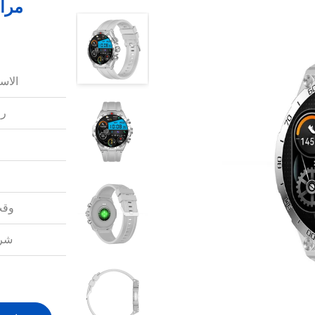
مرا
الاس
رق
وقت
شرو