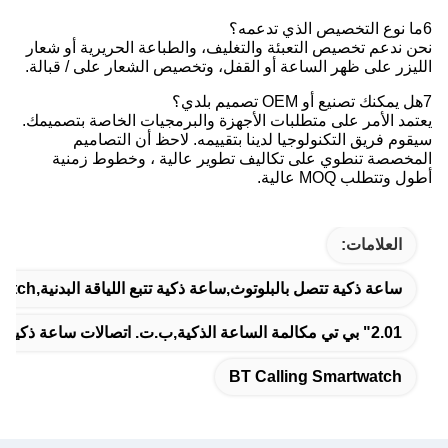
6ما نوع التخصيص الذي تدعمه؟
نحن ندعم تخصيص التعبئة والتغليف، والطباعة الحريرية أو شعار
الليزر على ظهر الساعة أو القفل، وتخصيص الشعار على / قبالة.
7هل يمكنك تصنيع أو OEM تصميم بلدي؟
يعتمد الأمر على متطلبات الأجهزة والبرمجيات الخاصة بتصميمك.
سيقوم فريق التكنولوجيا لدينا بتقييمه. لاحظ أن التصاميم
المخصصة تنطوي على تكاليف تطوير عالية ، وخطوط زمنية
أطول وتتطلب MOQ عالية.
العلامات:
ساعة ذكية تتصل بالبلوتوث,ساعة ذكية تتبع اللياقة البدنية,BT Calling Smartwatch
2.01" بي تي مكالمة الساعة الذكية,ب.ت. اتصالات ساعة ذكية مقاومة للماء,IP68 بلوتوث الاتصال الساعة الذكية
BT Calling Smartwatch