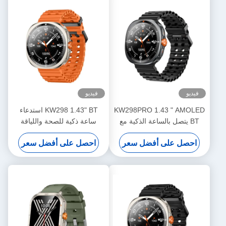
فيديو
فيديو
KW298PRO 1.43 " AMOLED
KW298 1.43" BT استدعاء
BT يتصل بالساعة الذكية مع
ساعة ذكية للصحة واللياقة
100 وضع رياضي
البدنية في لمحة في أي ضوء
احصل على أفضل سعر
احصل على أفضل سعر