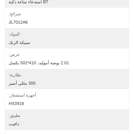
BT استدعاء ساعة ذكية
شرائح:
JL7012A6
المواد:
سبيكة الزنك
عرض:
2.01 بوصة أموليد، 410*502 بكسل
بطارية:
300 مللي أمبير
أجهزة استشعار:
HX3918
تطبيق:
دافيت