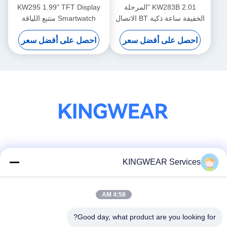
KW283B 2.01 "المرحلة
KW295 1.99" TFT Display
الخفيفة ساعة ذكية BT الاتصال
Smartwatch متتبع اللياقة
العرض المضغوط ساعة ذكية
البدنية خفيف الوزن Smart
احصل على أفضل سعر
احصل على أفضل سعر
Watch مع الاتصال BT
وسائل التواصل الاجتماعي
KINGWEAR Services
4:58 AM
اتصال سريع
الهاتف
Good day, what product are you looking for?