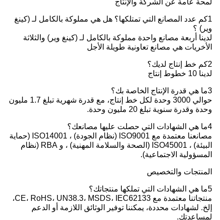
لمحة عامة عن الشركة والإنتاج
1كم عدد المصانع التي تمتلكها؟ هل هي مملوكة بالكامل لـ (كينغ
وير) ؟
لدينا أربعة مصانع واحدة مملوكة بالكامل لـ (كينغ وير) والثلاثة
الأخريات هي مصانع تعاونية طويلة الأجل
2كم خط إنتاج لديك؟
لدينا 10 خطوط إنتاج
3ما هي قدرة الإنتاج الخاصة بك؟
حوالي 3000 وحدة لكل خط إنتاج، مع قدرة شهرية تبلغ 1.7 مليون
وحدة وقدرة سنوية تبلغ 20 مليون وحدة.
4ما هي الشهادات التي حصلت عليها مصانعك؟
مصانعنا معتمدة مع ISO9001 (نظام الجودة) ، ISO14001 (حماية
البيئة) ، ISO45001 (الصحة والسلامة المهنية) ، و RBA (نظام
المسؤولية الاجتماعية).
المنتجات والتخصيص
5ما هي الشهادات التي تملكها منتجاتك؟
منتجاتنا معتمدة مع CE، RoHS، UN38.3، MSDS، IEC62133،
إلخ. لشهادات محددة، يمكننا توفير الوثائق اللازمة أو الدعم
لمساعدتك.