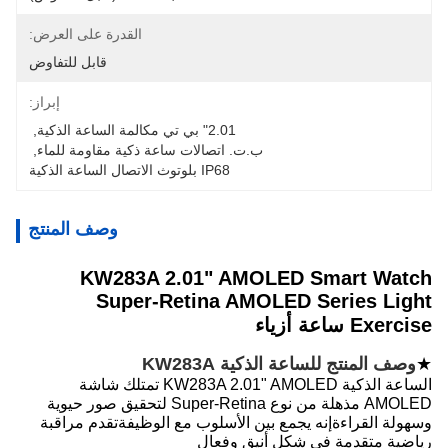
القدرة على العرض:
قابل للتفاوض
إبراز:
2.01" بي تي مكالمة الساعة الذكية
, 
ب.ت. اتصالات ساعة ذكية مقاومة للماء
, 
IP68 بلوتوث الاتصال الساعة الذكية
وصف المنتج
KW283A 2.01" AMOLED Smart Watch
Super-Retina AMOLED Series Light
Exercise ساعة أزياء
★
وصف المنتج للساعة الذكية KW283A
الساعة الذكية KW283A 2.01" AMOLED تمتلك شاشة
AMOLED مذهلة من نوع Super-Retina لتحقيق صور حيوية
وسهولة القراءةإنه يجمع بين الأسلوب مع الوظيفةتقدم مراقبة
رياضية متقدمة في شكل أنيق وفعال