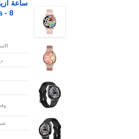
الاس
رق
وقت
شرو