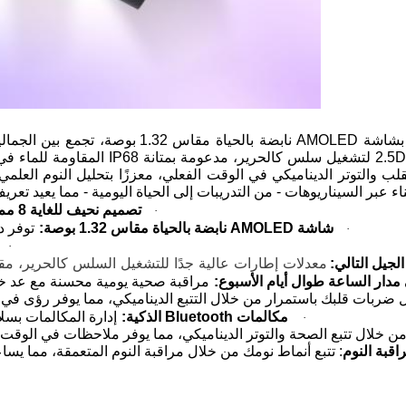
الرائدة من الجيل التالي وتأثيرات واجهة ال
تصميم نحيف للغاية 8 مم:
·
شاشة AMOLED نابضة بالحياة مقاس 1.32 بوصة:
توفر دقة 466 × 466 وضوحًا بصريًا م
·
·
معدلات إطارات عالية جدًا للتشغيل السلس كالحرير، مقترنة 
مدار الساعة طوال أيام الأسبوع:
مراقبة صحية يومية محسنة مع عد خطوات Gomore وخوارزميات تحليل ا
ضربات قلبك باستمرار من خلال التتبع الديناميكي، مما يوفر رؤى في 
مكالمات Bluetooth الذكية:
إدارة المكالمات بسلا
·
 خلال تتبع الصحة والتوتر الديناميكي، مما يوفر ملاحظات في الوقت ا
اقبة النوم
: تتبع أنماط نومك من خلال مراقبة النوم المتعمقة، مما 