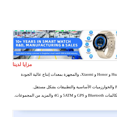
مزايا لدينا
تأسست في عام 2014، وتفتخر Kingwear بعدد كبير من المهنيين ذوي المهارات العالية من العلامات التجارية الطرفية الشهيرة مثل Huawei و Honor و Xiaomi، والمجهزة بمعدات إنتاج عالية الجودة