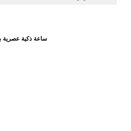
ساعة ذكية عصرية بشاشة AMOLED مقاس 1.32 بوصة، تصميم أنيق وخفيف الوزن، مريح