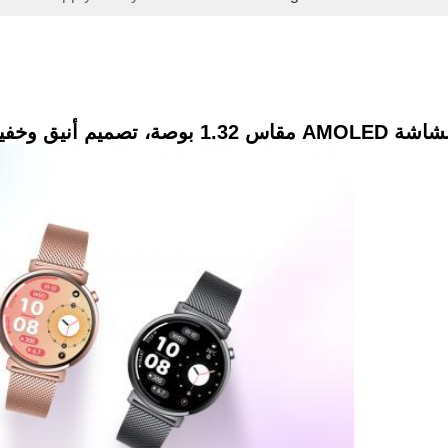
، حواف مستديرة 8 مم - KW322