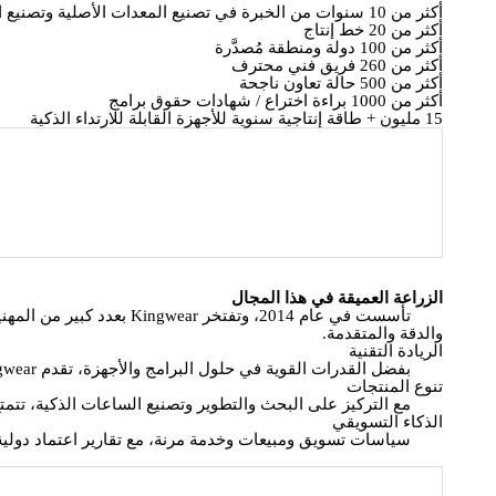
أكثر من 10 سنوات من الخبرة في تصنيع المعدات الأصلية وتصنيع التصميم الأصلي
أكثر من 20 خط إنتاج
أكثر من 100 دولة ومنطقة مُصدَّرة
أكثر من 260 فريق فني محترف
أكثر من 500 حالة تعاون ناجحة
أكثر من 1000 براءة اختراع / شهادات حقوق برامج
15 مليون + طاقة إنتاجية سنوية للأجهزة القابلة للارتداء الذكية
الزراعة العميقة في هذا المجال
والدقة والمتقدمة.
الريادة التقنية
بفضل القدرات القوية في حلول البرامج والأجهزة، تقدم Kingwear خدمات ODM ممتازة للمنتجات النهائية، وتقوم بتطوير وتصميم PCBA والخوارزميات الأساسية والتطبيقات بشكل مستقل.
تنوع المنتجات
مع التركيز على البحث والتطوير وتصنيع الساعات الذكية، تتمتع Kingwear بخبرة واسعة في تصميم وتطوير وإنتاج مجموعة متنوعة من مكالمات Bluetooth و GPS و 5ATM و 4G والمزيد من المجم
الذكاء التسويقي
سياسات تسويق ومبيعات وخدمة مرنة، مع تقارير اعتماد دولية م