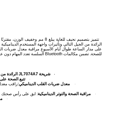
للصحة. تضمن مكالمات Bluetooth السلسة تعدد المهام دون عناء عبر السيناريوهات - من التدريبات إلى الحياة اليومية - مما يعيد تعريف تجارب الأجهزة القابلة للارتداء بأداء رائد.
شريحة JL7074A7 الرائدة من الجيل التالي:
·
تتبع الصحة على 
·
معدل ضربات القلب الديناميكي:
راقب معدل 
·
مراقبة الصحة والتوتر الديناميكية
: ابق على رأس صحتك من
·
مر
·