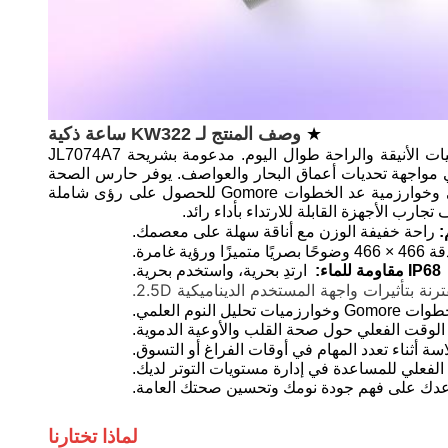
★
وصف المنتج لـ KW
322
ساعة ذكية
تتميز بتصميم نحيف للغاية يبلغ 8 مم وخفيف الوزن، مقترنًا بشاشة AMOLED نابضة بالحياة مقاس 1.32 بوصة، تجمع بين الجماليات الأنيقة والراحة طوال اليوم. مدعومة بشريحة JL7074A7
مستخدم الديناميكية 2.5D لتشغيل سلس كالحرير، مدعومة بمتانة IP68 المقاومة للماء في مواجهة تحديات أعماق البحار والعواصف. يوفر حارس الصحة
على مدار الساعة طوال أيام الأسبوع مراقبة معدل ضربات القلب والتوتر الديناميكي في الوقت الفعلي، معززًا بتحليل النوم العلمي وخوارزمية عد الخطوات Gomore للحصول على رؤى شاملة
راحة خفيفة الوزن مع أناقة سهلة على معصمك.
تميزًا ورؤية غامرة.
IP68
مقاومة للماء:
ارتدِ بحرية، واستخدم بحرية.
بتأثيرات واجهة المستخدم الديناميكية 2.5D.
لنوم العلمي.
الوقت الفعلي حول صحة القلب والأوعية الدموية.
سة أثناء تعدد المهام في أوقات الفراغ أو التسوق.
لفعلي للمساعدة في إدارة مستويات التوتر لديك.
يساعدك على فهم جودة نومك وتحسين صحتك العامة.
لماذا تختارنا