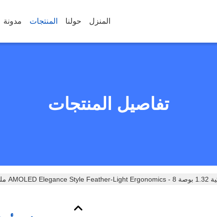
المنزل
حولنا
المنتجات
مدونة
تفاصيل المنتجات
AMOLE ملم KW322