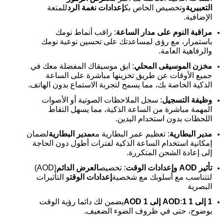
التعبيرية
وتخصيص الخاص بك
إعدادات نغمة الرد
للمتعة
الإضافية.
مراقبة النوم على مدار الساعة
: راقب أنماط نومك
باستمرار، مع رؤى لمساعدتك على تحسين نوعية نومك
والرفاهية العامة.
مخزن الموسيقى المحلي
: ابق موسيقاك المفضلة معك في
جميع الأوقات عن طريق تخزينها مباشرة على الساعة
الذكية الخاصة بك، مما يسمح لتجربة الاستماع بدون الهاتف.
وظيفة التسجيل
: سجل الملاحظات الصوتية أو الأصوات
المهمة مباشرة من الساعة الذكية، مما يسهل التقاط
اللحظات بدون استخدام اليدين.
مدير البطارية
: تعظيم عمر البطارية مع
مدير البطارية
لضمان
إمكانية استخدام الساعة الذكية لفترات أطول دون الحاجة
إلى إعادة الشحن المتكررة.
تأثير AOD وإعدادات الوقت
: تخصيص
العرض الدائم
(AOD)
لتتناسب مع أسلوبك مع شخصية
إعدادات الوقت
و التأثيرات
البصرية
1 إلى 1 AOD
1 إلى 1 AOD
:
يضمن لك دائما رؤية الوقت
بوضوح، حتى في ظروف الضوء الضعيف.