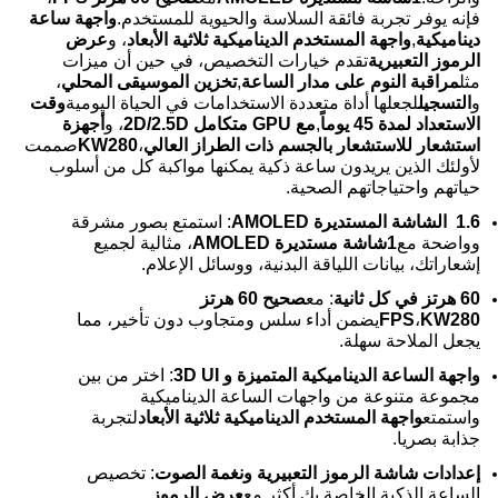
فإنه يوفر تجربة فائقة السلاسة والحيوية للمستخدم.
واجهة ساعة
ديناميكية
,
واجهة المستخدم الديناميكية ثلاثية الأبعاد
، و
عرض
الرموز التعبيرية
تقدم خيارات التخصيص، في حين أن ميزات
مثل
مراقبة النوم على مدار الساعة
,
تخزين الموسيقى المحلي
،
و
التسجيل
لجعلها أداة متعددة الاستخدامات في الحياة اليومية
وقت
الاستعداد لمدة 45 يوماً
,
مع GPU متكامل 2D/2.5D
، و
أجهزة
استشعار للاستشعار بالجسم ذات الطراز العالي
،
KW280
صممت
لأولئك الذين يريدون ساعة ذكية يمكنها مواكبة كل من أسلوب
حياتهم واحتياجاتهم الصحية.
1.6 ‬ الشاشة المستديرة AMOLED
: استمتع بصور مشرقة
وواضحة مع
1شاشة مستديرة AMOLED
، مثالية لجميع
إشعاراتك، بيانات اللياقة البدنية، ووسائل الإعلام.
60 هرتز في كل ثانية
: مع
صحيح 60 هرتز
KW280
،
FPS
يضمن أداء سلس ومتجاوب دون تأخير، مما
يجعل الملاحة سهلة.
واجهة الساعة الديناميكية المتميزة و 3D UI
: اختر من بين
مجموعة متنوعة من واجهات الساعة الديناميكية
واستمتع
واجهة المستخدم الديناميكية ثلاثية الأبعاد
لتجربة
جذابة بصريا.
إعدادات شاشة الرموز التعبيرية ونغمة الصوت
: تخصيص
الساعة الذكية الخاصة بك أكثر مع
عرض الرموز