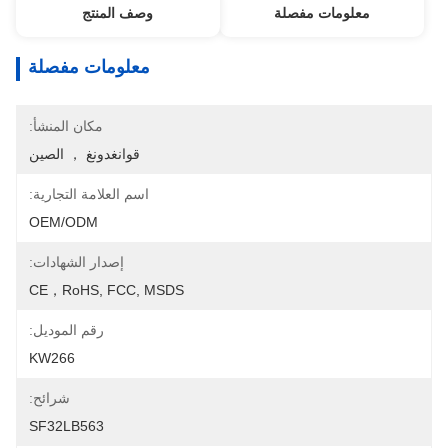
معلومات مفصلة
وصف المنتج
معلومات مفصلة
مكان المنشأ:
قوانغدونغ ， الصين
اسم العلامة التجارية:
OEM/ODM
إصدار الشهادات:
CE，RoHS, FCC, MSDS
رقم الموديل:
KW266
شرائح:
SF32LB563