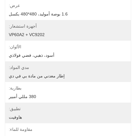
عرض:
1.6 بوصة أموليد، 480*480 بكسل
أجهزة استشعار:
VP60A2 + VC9202
الألوان:
أسود، ذهبي، فضي فولاذي
مدي المواد:
إطار معدني من مادة بي في دي
بطارية:
380 مللي أمبير
تطبيق:
هاوفيت
مقاومة للماء: