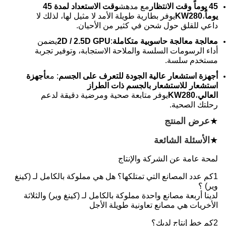
45 يوماً وقت الانتظار
مع مدهش
وقت الاستعداد لمدة 45
يوماً
،
KW280
يوفر بطارية طويلة الأمد لا مثيل لها، لذلك لا
داعي للقلق حول شحن في كثير من الأحيان.
معالجة معالجة حاسوبية متكاملة
:
2D / 2.5D GPU
يضمن
أداء الرسومات السلسة والملاحة الاستجابة، وتوفير تجربة
مستخدم سلسة.
أجهزة استشعار عالية الجودة للتعرف على الجسم
: مع
أجهزة
استشعار للاستشعار بالجسم ذات الطراز
العالي
،
KW280
يوفر متابعة صحية ومرضية دقيقة لدعم
رحلتك الصحية.
★
عرض المنتج
★
الأسئلة الشائعة
لمحة عامة عن الشركة والإنتاج
1كم عدد المصانع التي تمتلكها؟ هل هي مملوكة بالكامل لـ (كينغ
وير) ؟
لدينا أربعة مصانع واحدة مملوكة بالكامل لـ (كينغ وير) والثلاثة
الأخريات هي مصانع تعاونية طويلة الأجل
2كم خط إنتاج لديك؟