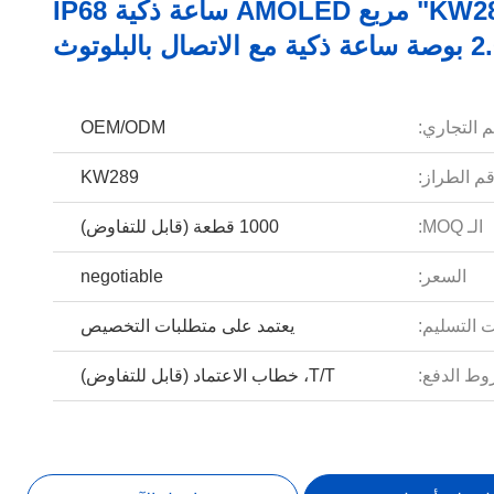
KW289 2.01" مربع AMOLED ساعة ذكية IP68
 الاتصال بالبلوتوث
م التجاري:
OEM/ODM
م الطراز:
KW289
الـ MOQ:
1000 قطعة (قابل للتفاوض)
السعر:
negotiable
 التسليم:
يعتمد على متطلبات التخصيص
ط الدفع:
T/T، خطاب الاعتماد (قابل للتفاوض)