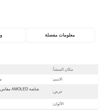
معلومات مفصلة
و
مكان المنشأ:
الاسم:
سا
عرض:
الألوان: