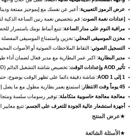
عرض الرموز التعبيرية
: أعبر عن نفسك مع إيموجيز ممتعة ودين
إعدادات نغمة الصوت
: قم بتخصيص نغمة رنين الساعة الذكية ل
مراقبة النوم على مدار الساعة
: تتبع أنماط نومك باستمرار للح
مخزن الموسيقى المحلي
: تخزين واستمتاع الموسيقى المفضلة 
التسجيل الصوتي
: التقاط الملاحظات الصوتية أو الأصوات المح
مدير البطارية
: اكبر عمر البطارية مع مدير فعال لضمان أداء طوي
تأثير AOD وإعدادات الوقت
: تخصيص شاشة التشغيل الدائم (AOD) مع تأثيرات مخصصة وإعدادات الوقت.
1 إلى 1 AOD
: شاشة دقيقة دائما على تظهر الوقت بوضوح، ح
45 يوماً وقت الانتظار
: استمتع بعمر بطارية مطول مع ما يصل إلى 45 يوما من وقت الاستعداد للاستخدام طويل 
معالجة معالجة حاسوبية متكاملة
: توفير رسومات سلسة ومتجاوبة مع تكامل GPU
أجهزة استشعار عالية الجودة للتعرف على الجسم
: تتبع معايير
★
عرض المنتج
★
الأسئلة الشائعة