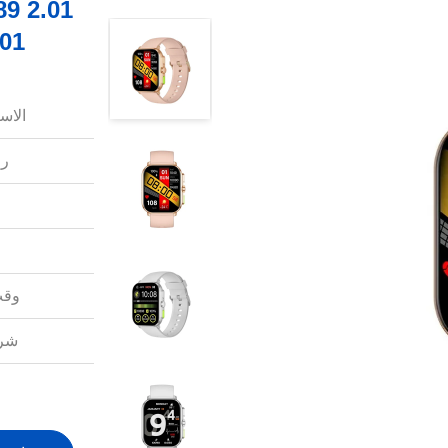
2.01 بوصة ساعة ذكية مع
الاس
رق
وقت
شرو