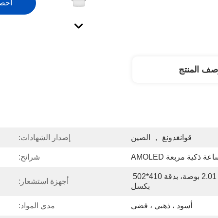
احص
صف المنتج
قوانغدونغ ， الصين
إصدار الشهادات:
عة ذكية مربعة AMOLED
شرائح:
شاشة AMOLED مقاس 2.01 بوصة، بدقة 410*502 
أجهزة استشعار:
بكسل
أسود ، ذهبي ، فضي
مدي المواد: