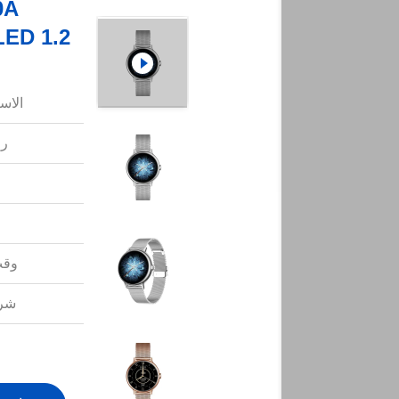
AMOLED 1.2 بوصة ساعة 
الاس
رق
وقت
شرو