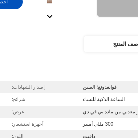
احص
صف المنتج
قوانغدونغ؛ الصين
إصدار الشهادات:
الساعة الذكية للنساء
شرائح:
 معدني من مادة بي في دي
عرض:
300 مللي أمبير
أجهزة استشعار:
دافيت
اللون: