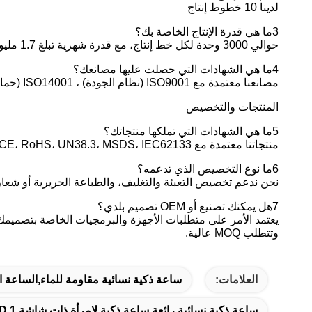
لدينا 10 خطوط إنتاج
3ما هي قدرة الإنتاج الخاصة بك؟
حوالي 3000 وحدة لكل خط إنتاج، مع قدرة شهرية تبلغ 1.7 مليون وحدة وقدرة سنوية تبلغ 20 مليون وحدة.
4ما هي الشهادات التي حصلت عليها مصانعك؟
مصانعنا معتمدة مع ISO9001 (نظام الجودة) ، ISO14001 (حماية البيئة) ، ISO45001 (الصحة والسلامة المهنية) ، و RBA (نظام المسؤولية الاجتماعية).
المنتجات والتخصيص
5ما هي الشهادات التي تملكها منتجاتك؟
منتجاتنا معتمدة مع CE، RoHS، UN38.3، MSDS، IEC62133، إلخ. لشهادات محددة، يمكننا توفير الوثائق اللازمة أو الدعم لمساعدتك.
6ما نوع التخصيص الذي تدعمه؟
نحن ندعم تخصيص التعبئة والتغليف، والطباعة الحريرية أو شعار
7هل يمكنك تصنيع أو OEM تصميم بلدي؟
يعتمد الأمر على متطلبات الأجهزة والبرمجيات الخاصة بتصميمك
وتتطلب MOQ عالية.
العلامات:
ساعة ذكية نسائية مقاومة للماء,الساعة ال
ساعة ذكية نسائية رائعة,ساعة ذكية لامرأة ذات شاشة AMOLED,1ساعة ذكية بطول 2 بوصة مع نظام تحديد المواقع