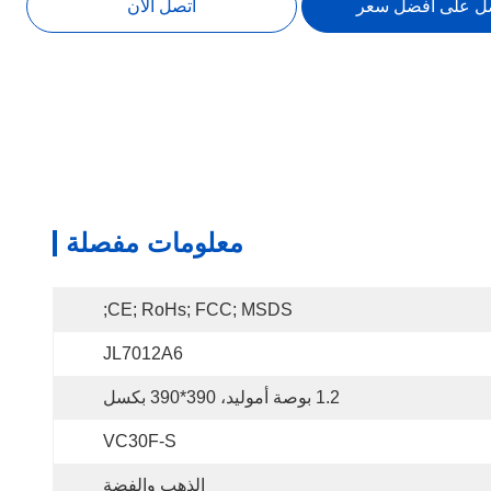
ل على أفضل سعر
اتصل الآن
معلومات مفصلة
CE; RoHs; FCC; MSDS;
JL7012A6
1.2 بوصة أموليد، 390*390 بكسل
VC30F-S
الذهب والفضة