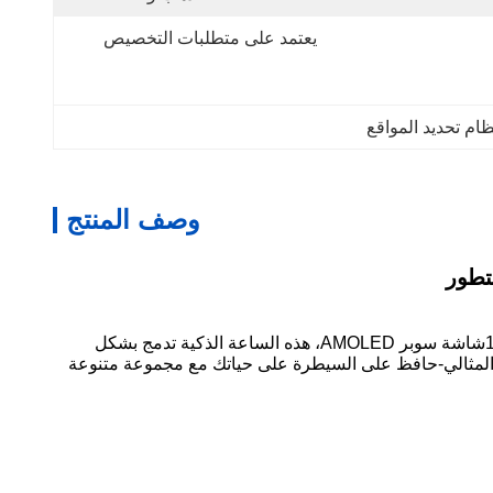
يعتمد على متطلبات التخصيص
وصف المنتج
الساعة الذكية لـ (ك.و.سي.إيه) تجمع بين التطور والتكنولوجيا المتطورة مصممة لتعزيز نمط حياتك ودعم رفاهيتكتصميم معدني أنيق و 1شاشة سوبر AMOLED، هذه الساعة الذكية تدمج بشكل
 كنت تتعقب أهداف اللياقة البدنية الخاصة بك، البقاء على اتصال، أو مراقبة صحتك،KW60A هو رفيقك المثالي-حافظ على السيطرة على حياتك مع مجموعة متنوعة