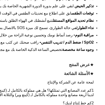
تذكير الحيض
‬ ابقي على علم بدورة الدورة الشهرية الخاصة بك 
توقعات الطقس
ابق على اطلاع مع تحديثات الطقس في الوقت ال
نظام تحديد المواقع المستقل
تتبع أنشطتك في الهواء الطلق باستخ
نداء الطوارئ
في حالة الطوارئ، تسمح لك ميزة SOS بالاتصال بسرعة بالمساعدة، مما يضمن سلامتك.
مراقبة النوم
• رصد أنماط نومك وتحسين نوعية الراحة من خلال ت
SpO2 / ضغط الدم / تدريب التنفس
▪ راقب صحتك عن كثب مع SpO2، ضغط الدم، وممارسات التنفس.
وجوه ساعة مخصصة
تخصيص الساعة الذكية الخاصة بك مع مجم
★
عرض المنتج
★
الأسئلة الشائعة
لمحة عامة عن الشركة والإنتاج
1كم عدد المصانع التي تمتلكها؟ هل هي مملوكة بالكامل لـ (كينغ وير) ؟
لدينا أربعة مصانع واحدة مملوكة بالكامل لـ (كينغ وير) والثلاثة 
2كم خط إنتاج لديك؟