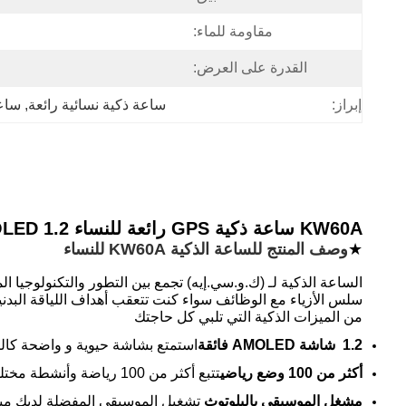
مقاومة للماء:
القدرة على العرض:
إبراز:
ساعة ذكية نسائية رائعة
, 
ساعة
KW60A ساعة ذكية GPS رائعة للنساء 1.2 AMOLED شاشة IP68 تصنيف مقاوم للماء تصميم معدني متطور
★
وصف المنتج للساعة الذكية KW60A للنساء
من الميزات الذكية التي تلبي كل حاجتك
1.2 ‬ شاشة AMOLED فائقة
استمتع بشاشة حيوية و واضحة كالبل
أكثر من 100 وضع رياضي
تتبع أكثر من 100 رياضة وأنشطة مختلفة، من الركض إلى اليوغا، وكل شيء بينهما.
مشغل الموسيقى بالبلوتوث
️ تشغيل الموسيقى المفضلة لديك مبا