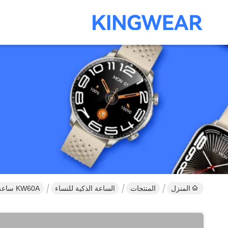
المنزل
المنتجات
الساعة الذكية للنساء
KW60A ساعة ذكية إناثية ممتازة مع شاشة AMOLED 1.2 بوصة ساعة ذكية مع GPS مدمجة