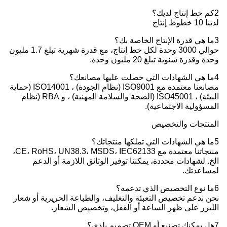
2كم خط إنتاج لديك؟
لدينا 10 خطوط إنتاج
3ما هي قدرة الإنتاج الخاصة بك؟
حوالي 3000 وحدة لكل خط إنتاج، مع قدرة شهرية تبلغ 1.7 مليون
وحدة وقدرة سنوية تبلغ 20 مليون وحدة.
4ما هي الشهادات التي حصلت عليها مصانعك؟
مصانعنا معتمدة مع ISO9001 (نظام الجودة) ، ISO14001 (حماية
البيئة) ، ISO45001 (الصحة والسلامة المهنية) ، و RBA (نظام
المسؤولية الاجتماعية).
المنتجات والتخصيص
5ما هي الشهادات التي تملكها منتجاتك؟
منتجاتنا معتمدة مع CE، RoHS، UN38.3، MSDS، IEC62133،
الخ. لشهادات محددة، يمكننا توفير الوثائق اللازمة أو الدعم
لمساعدتك.
6ما نوع التخصيص الذي تدعمه؟
نحن ندعم تخصيص التعبئة والتغليف، والطباعة الحريرية أو شعار
الليزر على ظهر الساعة أو القفل، وتخصيص الشعار.
7هل يمكنك تصنيع أو OEM تصميم بلدي؟