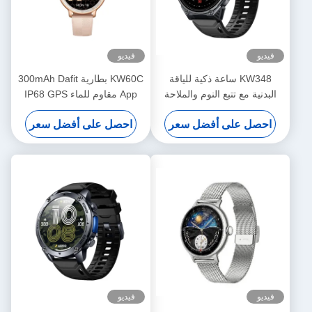
فيديو
فيديو
KW348 ساعة ذكية للياقة
KW60C بطارية 300mAh Dafit
البدنية مع تتبع النوم والملاحة
App مقاوم للماء IP68 GPS
والميزات التي تعمل بالذكاء
تتبع الحركة الشاشة المستديرة
احصل على أفضل سعر
احصل على أفضل سعر
الاصطناعي 5ATM تصنيف
ساعة ذكية لمراقبة صحة المرأة
مقاوم للماء وتخزين الوسائط
ونومها
فيديو
فيديو