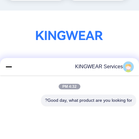
وسائل التواصل الاجتماعي
KINGWEAR Services
4:32 PM
اتصال سريع
الهاتف
Good day, what product are you looking for?
86-0755-2357-6886
البريد الإلكتروني
services@king-world.cn