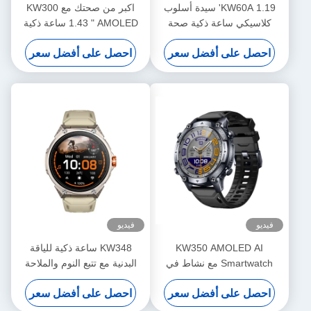
KW60A 1.19' سيدة أسلوب
اكبر من صحتك مع KW300
كلاسيكي ساعة ذكية صحة
1.43 " AMOLED ساعة ذكية
المرأة ساعة ذكية IP68 مقاوم
رصد الأكسجين في الدم، معدل
احصل على أفضل سعر
احصل على أفضل سعر
للماء GPS الرياضة سيدة ساعة
ضربات القلب والإجهاد، مراقبة
ذكية
النوم، بلوتوث
فيديو
فيديو
KW350 AMOLED AI
KW348 ساعة ذكية للياقة
Smartwatch مع نشاط في
البدنية مع تتبع النوم والملاحة
الوقت الحقيقي ومتتبعات النوم
والميزات التي تعمل بالذكاء
احصل على أفضل سعر
احصل على أفضل سعر
AI Q&A 5ATM مقاوم للماء
الاصطناعي 5ATM تصنيف
مقاوم للماء وتخزين الوسائط