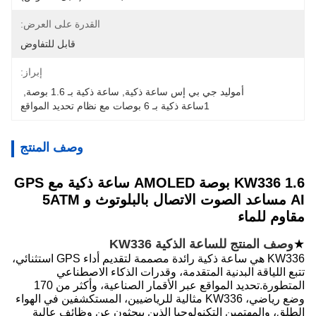
القدرة على العرض:
قابل للتفاوض
إبراز:
أموليد جي بي إس ساعة ذكية
, 
ساعة ذكية بـ 1.6 بوصة
, 
1ساعة ذكية بـ 6 بوصات مع نظام تحديد المواقع
وصف المنتج
KW336 1.6 بوصة AMOLED ساعة ذكية مع GPS
AI مساعد الصوت الاتصال بالبلوتوث و 5ATM
مقاوم للماء
★
وصف المنتج للساعة الذكية KW336
KW336 هي ساعة ذكية رائدة مصممة لتقديم أداء GPS استثنائي،
تتبع اللياقة البدنية المتقدمة، وقدرات الذكاء الاصطناعي
المتطورة.تحديد المواقع عبر الأقمار الصناعية، وأكثر من 170
وضع رياضي، KW336 مثالية للرياضيين، المستكشفين في الهواء
الطلق، والمهتمين التكنولوجيا الذين يبحثون عن وظائف عالية