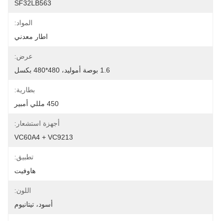
SF32LB563
المواد:
اطار معدني
عرض:
1.6 بوصة أموليد، 480*480 بكسل
بطارية:
450 مللي أمبير
أجهزة استشعار:
VC60A4 + VC9213
تطبيق:
هاوفيت
اللون:
أسود، تيتانيوم