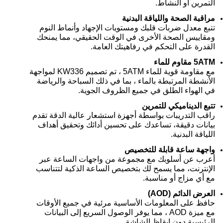
التمرين أو النشاط.
مراقبة الصحة واللياقة البدنية
تتبع معدل ضربات قلبك ومستويات الإجهاد وأنماط النوم
ومقاييس الصحة الأخرى في الوقت الحقيقي، مما يمنحك
القدرة على التحكم في رفاهيتك العامة.
5ATM مقاوم للماء
مع مقاومة قوية للماء 5ATM ، تم تصميم KW336 لمواجهة
الأنشطة المرتبطة بالماء ، بما في ذلك السباحة والرياضة
في الهواء الطلق في جميع الظروف الجوية.
تتبع الديناميكي للتمرين
راقب التدريبات بواسطة أجهزة استشعار عالية الدقة تقدم
بيانات دقيقة، تساعدك على تحسين أدائك وتحقيق أهداف
اللياقة البدنية.
واجهة ساعة قابلة للتخصيص
أعرب عن أسلوبك مع مجموعة من واجهات الساعة عبر
الإنترنت، مما يسمح لك بتخصيص الساعة الذكية لتتناسب
مع أي مزاج أو مناسبة.
العرض الدائم (AOD)
حافظ على المعلومات الأساسية مرئية في جميع الأوقات
مع ميزة AOD ، مما يوفر الوصول السريع إلى البيانات
الرئيسية دون إيقاظ الشاشة.