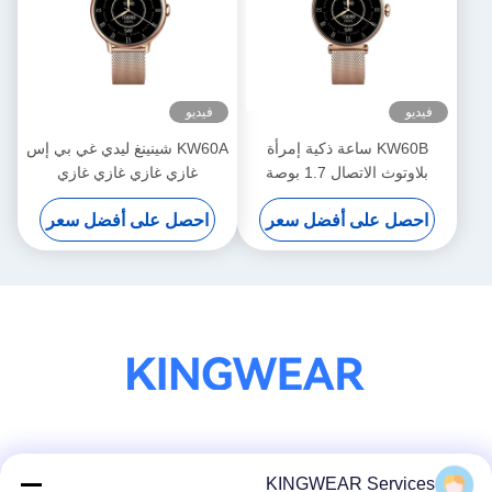
فيديو
فيديو
KW60B ساعة ذكية إمرأة
KW60A شينينغ ليدي غي بي إس
بلاوتوث الاتصال 1.7 بوصة
غازي غازي غازي غازي
شاشة ساعة ذكية مقاومة للماء
احصل على أفضل سعر
احصل على أفضل سعر
وسائل التواصل الاجتماعي
KINGWEAR Services