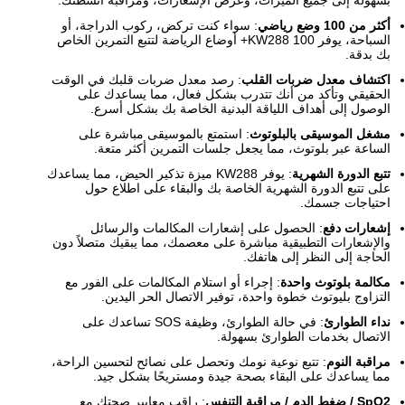
بسهولة إلى جميع الميزات، وعرض الإشعارات، ومراقبة أنشطتك.
أكثر من 100 وضع رياضي
: سواء كنت تركض، ركوب الدراجة، أو
السباحة، يوفر KW288 100+ أوضاع الرياضة لتتبع التمرين الخاص
بك بدقة.
اكتشاف معدل ضربات القلب
: رصد معدل ضربات قلبك في الوقت
الحقيقي وتأكد من أنك تتدرب بشكل فعال، مما يساعدك على
الوصول إلى أهداف اللياقة البدنية الخاصة بك بشكل أسرع.
مشغل الموسيقى بالبلوتوث
: استمتع بالموسيقى مباشرة على
الساعة عبر بلوتوث، مما يجعل جلسات التمرين أكثر متعة.
تتبع الدورة الشهرية
: يوفر KW288 ميزة تذكير الحيض، مما يساعدك
على تتبع الدورة الشهرية الخاصة بك والبقاء على اطلاع حول
احتياجات جسمك.
إشعارات دفع
: الحصول على إشعارات المكالمات والرسائل
والإشعارات التطبيقية مباشرة على معصمك، مما يبقيك متصلاً دون
الحاجة إلى النظر إلى هاتفك.
مكالمة بلوتوث واحدة
: إجراء أو استلام المكالمات على الفور مع
التزاوج بليوتوث خطوة واحدة، توفير الاتصال الحر اليدين.
نداء الطوارئ
: في حالة الطوارئ، وظيفة SOS تساعدك على
الاتصال بخدمات الطوارئ بسهولة.
مراقبة النوم
: تتبع نوعية نومك وتحصل على نصائح لتحسين الراحة،
مما يساعدك على البقاء بصحة جيدة ومستريحًا بشكل جيد.
SpO2 / ضغط الدم / مراقبة التنفس
: راقب معايير صحتك مع