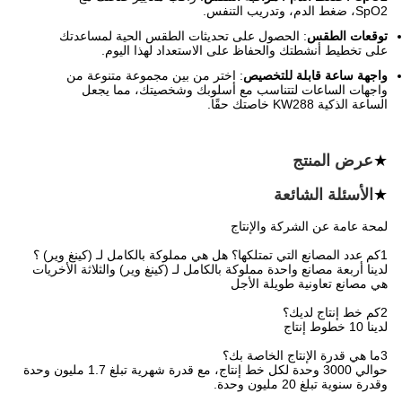
SpO2، ضغط الدم، وتدريب التنفس.
توقعات الطقس
: الحصول على تحديثات الطقس الحية لمساعدتك
على تخطيط أنشطتك والحفاظ على الاستعداد لهذا اليوم.
واجهة ساعة قابلة للتخصيص
: اختر من بين مجموعة متنوعة من
واجهات الساعات لتتناسب مع أسلوبك وشخصيتك، مما يجعل
الساعة الذكية KW288 خاصتك حقًا.
★
عرض المنتج
★
الأسئلة الشائعة
لمحة عامة عن الشركة والإنتاج
1كم عدد المصانع التي تمتلكها؟ هل هي مملوكة بالكامل لـ (كينغ وير) ؟
لدينا أربعة مصانع واحدة مملوكة بالكامل لـ (كينغ وير) والثلاثة الأخريات
هي مصانع تعاونية طويلة الأجل
2كم خط إنتاج لديك؟
لدينا 10 خطوط إنتاج
3ما هي قدرة الإنتاج الخاصة بك؟
حوالي 3000 وحدة لكل خط إنتاج، مع قدرة شهرية تبلغ 1.7 مليون وحدة
وقدرة سنوية تبلغ 20 مليون وحدة.