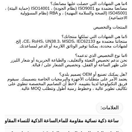
4ما هي الشهادات التي حصلت عليها مصانعك؟
مصانعنا معتمدة مع ISO9001 (نظام الجودة) ، ISO14001 (حماية البيئة) ،
ISO45001 (الصحة والسلامة المهنية) ، و RBA (نظام المسؤولية
الاجتماعية).
المنتجات والتخصيص
5ما هي الشهادات التي تملكها منتجاتك؟
منتجاتنا معتمدة مع CE، RoHS، UN38.3، MSDS، IEC62133، إلخ.
لشهادات محددة، يمكننا توفير الوثائق اللازمة أو الدعم لمساعدتك.
6ما نوع التخصيص الذي تدعمه؟
نحن ندعم تخصيص التعبئة والتغليف، والطباعة الحريرية أو شعار الليزر
على ظهر الساعة أو القفل، وتخصيص الشعار على / قبالة.
7هل يمكنك تصنيع أو OEM تصميم بلدي؟
يعتمد الأمر على متطلبات الأجهزة والبرمجيات الخاصة بتصميمك. سيقوم
فريق التكنولوجيا لدينا بتقييمه. لاحظ أن التصاميم المخصصة تنطوي على
تكاليف تطوير عالية ، وخطوط زمنية أطول وتتطلب MOQ عالية.
العلامات:
ساعة ذكية نسائية مقاومة للماء,الساعة الذكية للنساء المقاومة