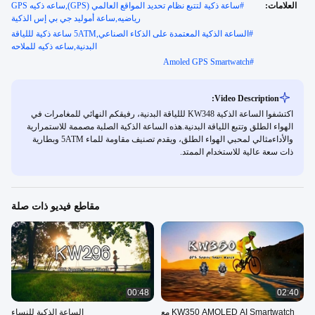
العلامات:
#
ساعة ذكية لتتبع نظام تحديد المواقع العالمي (GPS),ساعه ذكيه GPS
رياضيه,ساعة أموليد جي بي إس الذكية
#
الساعة الذكية المعتمدة على الذكاء الصناعي,5ATM ساعة ذكية لللياقة
البدنية,ساعه ذكيه للملاحه
Amoled GPS Smartwatch
#
Video Description:
اكتشفوا الساعة الذكية KW348 لللياقة البدنية، رفيقكم النهائي للمغامرات في
الهواء الطلق وتتبع اللياقة البدنية.هذه الساعة الذكية الصلبة مصممة للاستمرارية
والأداءمثالي لمحبي الهواء الطلق، ويقدم تصنيف مقاومة للماء 5ATM وبطارية
ذات سعة عالية للاستخدام الممتد.
مقاطع فيديو ذات صلة
00:48
02:40
KW350 AMOLED AI Smartwatch مع
الساعة الذكية للنساء