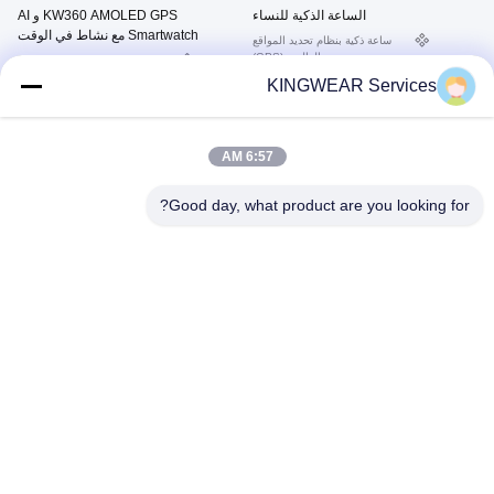
الساعة الذكية للنساء
KW360 AMOLED GPS و AI
Smartwatch مع نشاط في الوقت
ساعة ذكية بنظام تحديد المواقع
الحقيقي و أجهزة تتبع النوم AI Q&A
العالمي (GPS)
ساعة ذكية بنظام تحديد المواقع
5ATM مقاوم للماء
العالمي (GPS)
August 01, 2025
KINGWEAR Services
July 23, 2025
6:57 AM
Good day, what product are you looking for?
02:40
00:37
كينغ وير KW296 OEM/ODM بلوتوث
KW350 AMOLED AI Smartwatch مع
رياضية ساعة ذكية متتبع اللياقة البدنية
نشاط في الوقت الحقيقي ومتتبعات النوم
ساعة سوار ذكية 1ATM مقاومة للماء
AI Q&A 5ATM مقاوم للماء
الساعة الذكية للنساء
ساعة ذكية بنظام تحديد المواقع
العالمي (GPS)
May 30, 2025
July 18, 2025
00:37
01:21